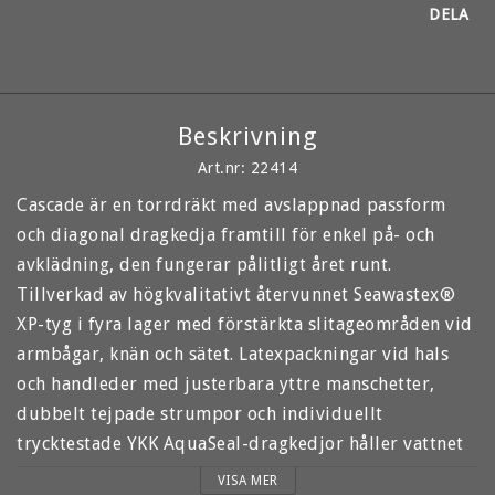
DELA
Beskrivning
Art.nr: 22414
Cascade är en torrdräkt med avslappnad passform 
och diagonal dragkedja framtill för enkel på- och 
avklädning, den fungerar pålitligt året runt. 
Tillverkad av högkvalitativt återvunnet Seawastex® 
XP-tyg i fyra lager med förstärkta slitageområden vid 
armbågar, knän och sätet. Latexpackningar vid hals 
och handleder med justerbara yttre manschetter, 
dubbelt tejpade strumpor och individuellt 
trycktestade YKK AquaSeal-dragkedjor håller vattnet 
ute. Med en spraydeck-kompatibel dubbel midja och 
VISA MER