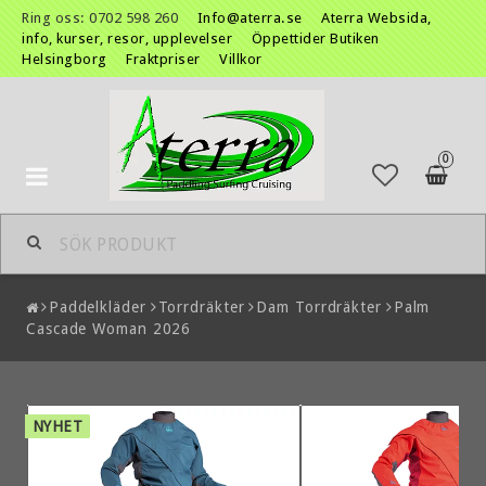
Ring oss: 0702 598 260
Info@aterra.se
Aterra Websida,
info, kurser, resor, upplevelser
Öppettider Butiken
Helsingborg
Fraktpriser
Villkor
0
Toggle
navigation
Paddelkläder
Torrdräkter
Dam Torrdräkter
Palm
Cascade Woman 2026
NYHET