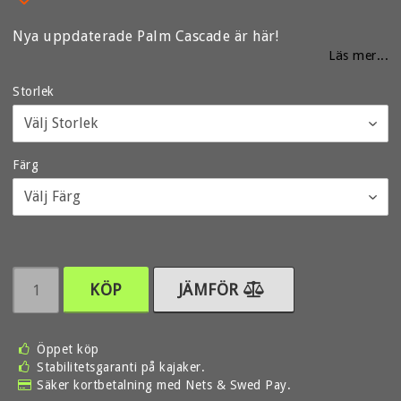
Lägg till i favoritlistan
Nya uppdaterade Palm Cascade är här!
Läs mer...
Storlek
Färg
KÖP
JÄMFÖR
Öppet köp
Stabilitetsgaranti på kajaker.
Säker kortbetalning med Nets & Swed Pay.