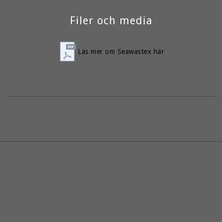
en avlastningsdragkedja är Cascade redo för alla 
äventyr.
Filer och media
Läs mer om Seawastex här
Seawastex® XP 4-lagers PFAS-fritt återvunnet 
tyg
Förstärkta armbågar, säte, knän och dubbelt 
tejpade benkanter för hållbarhet
Avslappnad passform med ledad skärning för 
komfort och rörelsefrihet
YKK AquaSeal diagonal dragkedja för enkel 
påklädning