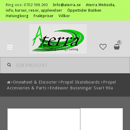
Ring oss: 0702 598 260
Info@aterra.se
Aterra Websida,
info, kurser, resor, upplevelser
Öppettider Butiken
Helsingborg
Fraktpriser
Villkor
0
Toggle
navigation
Onewheel & Elscooter
Propel Skateboards
Propel
Accessories & Parts
Endeavor Bussningar Svart 90a