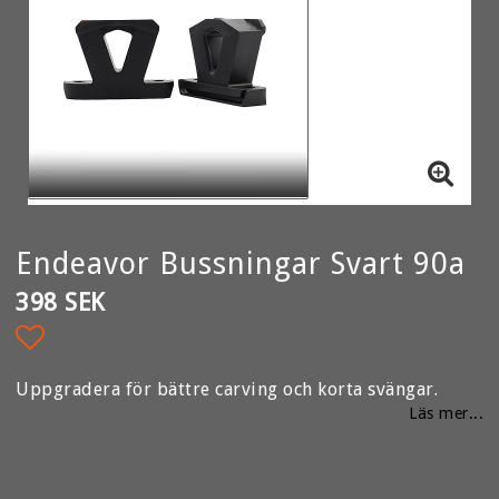
Endeavor Bussningar Svart 90a
398 SEK
Lägg till i favoritlistan
Uppgradera för bättre carving och korta svängar.
Läs mer...