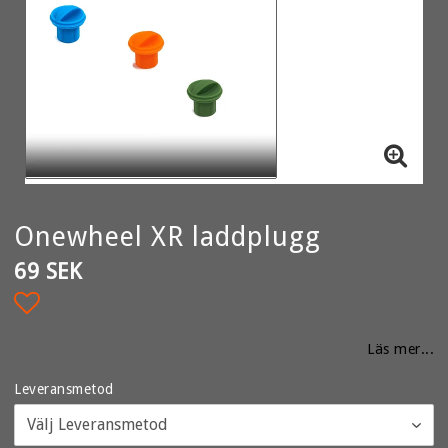
Onewheel XR laddplugg
69 SEK
Lägg till i favoritlistan
Läs mer...
Leveransmetod