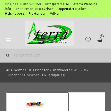
Ring oss: 0702 598 260
Info@aterra.se
Aterra Websida,
info, kurser, resor, upplevelser
Öppettider Butiken
Helsingborg
Fraktpriser
Villkor
0
Toggle
navigation
Onewheel & Elscooter
Onewheel
OW + / XR
Tillbehör
Onewheel XR laddplugg