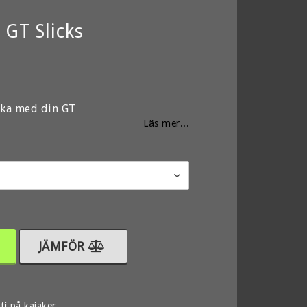
GT Slicks
favoritlistan
tåka med din GT
Läs mer...
JÄMFÖR
ti på kajaker.