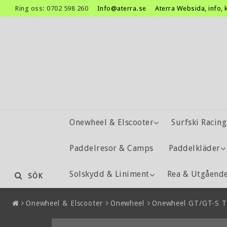
Ring oss: 0702 598 260
Info@aterra.se
Aterra Websida, info, 
Onewheel & Elscooter
Surfski Racing
Paddelresor & Camps
Paddelkläder
Solskydd & Liniment
Rea & Utgåend
SÖK
Onewheel & Elscooter
Onewheel
Onewheel GT/GT-S Ti