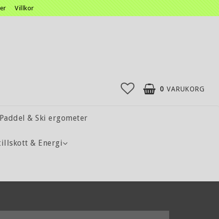
ser
Villkor
0
VARUKORG
Paddel & Ski ergometer
tillskott & Energi