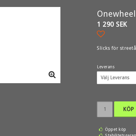
Onewheel 
1 290 SEK
Lägg till i 
Slicks för stree
Leverans
KÖP
Öppet köp
Stabilitetsgaran