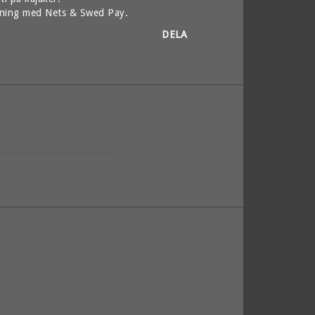
lning med Nets & Swed Pay.
DELA