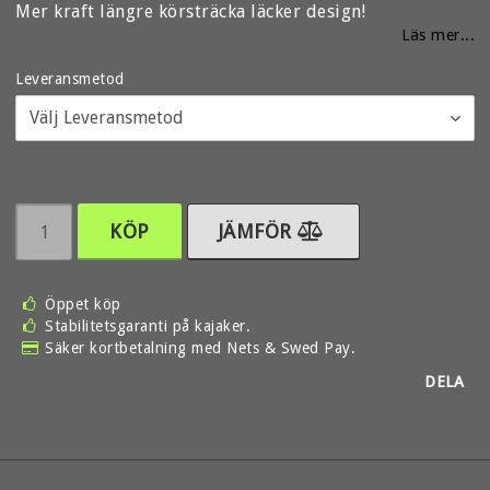
Lägg till i favoritlistan
Mer kraft längre körsträcka läcker design!
Läs mer...
Leveransmetod
KÖP
JÄMFÖR
Öppet köp
Stabilitetsgaranti på kajaker.
Säker kortbetalning med Nets & Swed Pay.
DELA