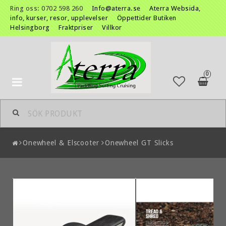
Ring oss: 0702 598 260
Info@aterra.se
Aterra Websida,
info, kurser, resor, upplevelser
Öppettider Butiken
Helsingborg
Fraktpriser
Villkor
0
Toggle
navigation
Onewheel & Elscooter
Onewheel GT Slicks