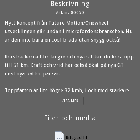
Beskrivning
Art.nr: 80050
Nytt koncept från Future Motion/Onewheel, 
utvecklingen går undan i microfordonsbranschen. Nu 
är den inte bara en cool bräda utan snygg också! 
Körsträckorna blir längre och nya GT kan du köra upp 
till 51 km. Kraft och vrid har också ökat på nya GT 
med nya batteripackar. 
Toppfarten är lite högre 32 kmh, i och med starkare 
motor så blir GT snällare att köra i högre fart. Om du 
VISA MER
kör med respekt för vad Onewheel GT är designad för. 
Filer och media
Onewheel leverras med laddare, europakabel, 
monterade bumpers och svensk instruktionsbok.
Bifogad fil