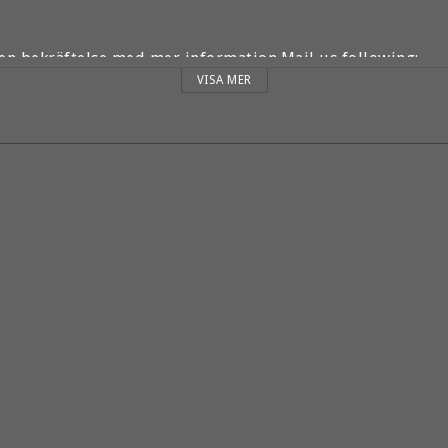
en bekräftelse med mer information.Mail us following:
VISA MER
(1 is beginner and 5 is elite)