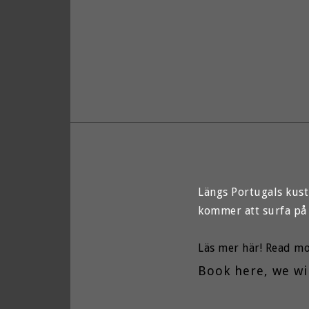
Längs Portugals kust
kommer att surfa på 
Läs mer här! Read mo
Book here, we wil