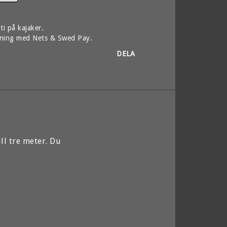
ti på kajaker.
lning med Nets & Swed Pay.
DELA
l tre meter. Du 