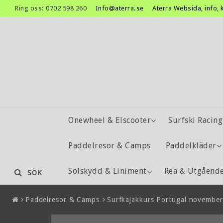
Ring oss: 0702 598 260
Info@aterra.se
Aterra Websida, info, 
Onewheel & Elscooter
Surfski Racing
Paddelresor & Camps
Paddelkläder
Solskydd & Liniment
Rea & Utgåend
SÖK
Paddelresor & Camps
Surfkajakkurs Portugal novembe