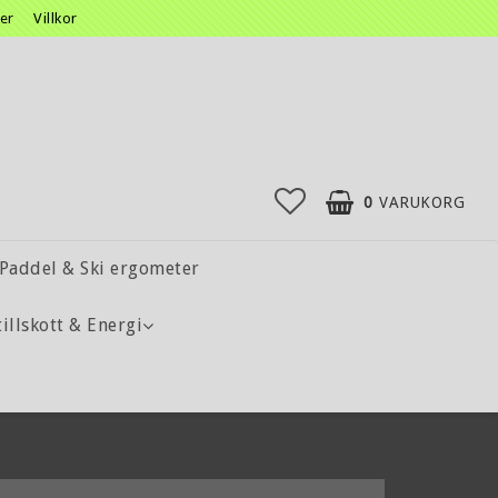
ser
Villkor
0
VARUKORG
Paddel & Ski ergometer
tillskott & Energi