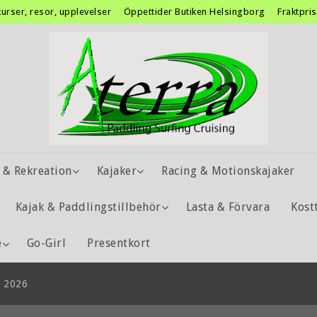
kurser, resor, upplevelser
Öppettider Butiken Helsingborg
Fraktpri
 & Rekreation
Kajaker
Racing & Motionskajaker
Kajak & Paddlingstillbehör
Lasta & Förvara
Kost
e
Go-Girl
Presentkort
r 2026