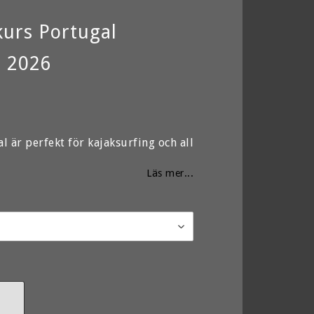
kurs Portugal
 2026
favoritlistan
l är perfekt för kajaksurfing och all
Läs mer...