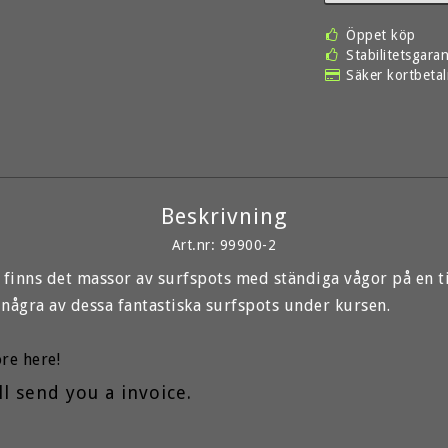
Öppet köp
Stabilitetsgaran
Säker kortbeta
Beskrivning
Art.nr: 99900-2
 finns det massor av surfspots med ständiga vågor på en til
några av dessa fantastiska surfspots under kursen. 
re here! 
l send you a invoice.