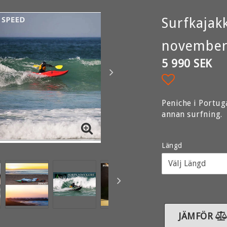
Surfkajak
november
5 990 SEK
Lägg till i 
Peniche i Portuga
annan surfning.
Längd
JÄMFÖR